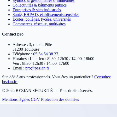
Syndics & gestionnaires d’immeubles
Collectivités & bâtiments publics
Entreprises & sites industriels
Santé, EHPAD, établissements sensibles
Écoles, collèges, lycées, universités
Commerces, réseaux, multi-sites
Contact pro
Adresse :
3, rue du Pôle
31200 Toulouse
Téléphone :
05 54 54 38 37
Horaires :
Lun–Jeu : 8h30–12h30 / 14h00–18h00
Ven : 8h30–12h30 / 14h00–17h00
Email :
pro@bezian.fr
Site dédié aux professionnels. Vous êtes un particulier ?
Consultez
bezian.fr
.
© 2026 BEZIAN SÉCURITÉ — Tous droits réservés.
Mentions légales
CGV
Protection des données